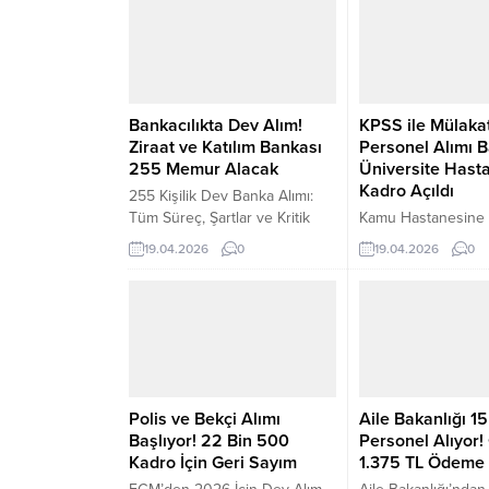
yönetiminin çeşitli çalışmalar yürüttüğü
belirtiliyor. Kulislerde konuşulan bilgilere
göre...
Bankacılıkta Dev Alım!
KPSS ile Mülakat
Ziraat ve Katılım Bankası
Personel Alımı B
255 Memur Alacak
Üniversite Hast
Kadro Açıldı
255 Kişilik Dev Banka Alımı:
Tüm Süreç, Şartlar ve Kritik
Kamu Hastanesine
Detaylar Ziraat Bankası ile
Personel Alımı: KPS
19.04.2026
0
19.04.2026
0
Ziraat Katılım Bankası
Mülakatsız Yerleşti
tarafından yayımlanan 2026
Detayları Trakya Ün
personel alımı ilanı, bankacılık
Rektörlüğü bünyes
sektörüne girmek isteyen
alan Sağlık Uygula
adaylar için oldukça kapsamlı
Araştırma Merkezi i
bir fırsat sunuyor. Toplam 255
sözleşmeli (4/B) pe
kişilik kontenjanla yapılacak
süreci başladı. KP
alımda, adaylar yazılı sınav ve
üstünlüğüne göre y
Polis ve Bekçi Alımı
Aile Bakanlığı 15
mülakat aşamalarından
alımda adaylar için
Başlıyor! 22 Bin 500
Personel Alıyor!
geçerek istihdam edilecek.
yapılmayacak. İşte 
Kadro İçin Geri Sayım
1.375 TL Ödeme
Kontenjanlar...
ayrıntıları ve kritik 