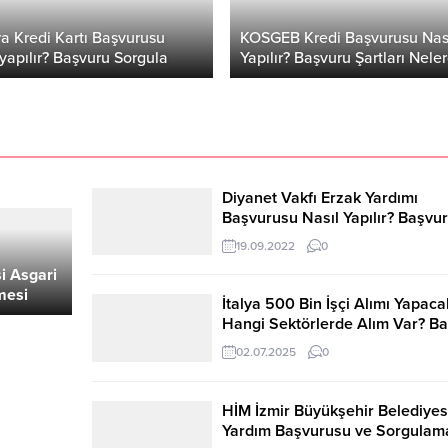
a Kredi Kartı Başvurusu
KOSGEB Kredi Başvurusu Nas
 yapılır? Başvuru Sorgula
Yapılır? Başvuru Şartları Neler
Diyanet Vakfı Erzak Yardımı
Başvurusu Nasıl Yapılır? Başvu
Sorgulama
19.09.2022
0
i Asgari
mesi
İtalya 500 Bin İşçi Alımı Yapaca
 Bölgesi
Hangi Sektörlerde Alım Var? B
Zammı
Şartları ve Yaş Sınırı Ne?
02.07.2025
0
HİM İzmir Büyükşehir Belediyes
Yardım Başvurusu ve Sorgulam