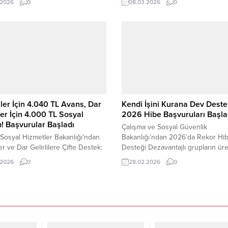
.2026
0
08.03.2026
0
destek programı duyuruldu.
vatandaşlar tarafından yakından ta
 açıklamaya göre “Gönülden Bir
ediliyor. Mart 2026 itibarıyla duyu
rtı” adı verilen proje kapsamında
yeni kredi kampanyası kapsamınd
l’da eğitim gören ihtiyaç sahibi
vatandaşlara 100 bin TL’ye kadar
lere her ay 2 bin TL kantin
finansman desteği sağlanacağı bildi
verilecek. Kart...
Kampanyanın 9 Mart 2026 tarihin
başvuruya açılacağı...
ler İçin 4.040 TL Avans, Dar
Kendi İşini Kurana Dev Deste
iler İçin 4.000 TL Sosyal
2026 Hibe Başvuruları Başla
! Başvurular Başladı
Çalışma ve Sosyal Güvenlik
 Sosyal Hizmetler Bakanlığı’ndan
Bakanlığı’ndan 2026’da Rekor Hi
er ve Dar Gelirlilere Çifte Destek:
Desteği Dezavantajlı grupların ür
L Nakit Avans, 4.000 TL Sosyal
katılmasını teşvik etmek amacıyla 
.2026
0
28.02.2026
0
Mart 2026 itibarıyla, SSK, Bağ-Kur
destek programı devreye alındı. Ç
i Sandığı emeklileri ile dar gelirli
ve Sosyal Güvenlik Bakanlığı, 2026
şlar için çifte destek paketleri
dönem kapsamında engelli ve esk
 alındı. Kamu bankaları tarafından
hükümlü vatandaşlara yönelik hib
ere sağlanan nakit avans fırsatı ve
tutarlarını artırdı. Kendi işini kurm
Sosyal...
isteyen girişimcilere yüz binlerce 