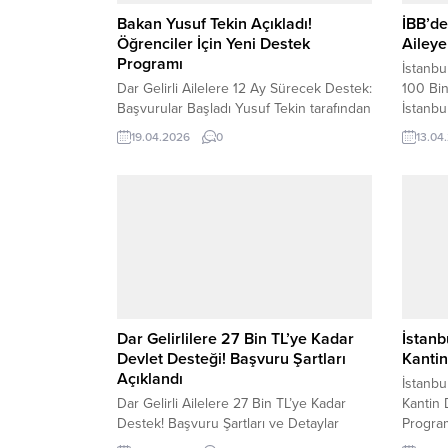
Bakan Yusuf Tekin Açıkladı!
İBB’de
Öğrenciler İçin Yeni Destek
Aileye
Programı
İstanbu
Dar Gelirli Ailelere 12 Ay Sürecek Destek:
100 Bi
Başvurular Başladı Yusuf Tekin tarafından
İstanbu
yapılan açıklamayla, maddi zorluk
ekonomi
19.04.2026
0
13.04
yaşayan ailelerin çocuklarına yönelik yeni
dar gel
destek süreci resmen başladı. Eğitim
destek 
hayatını sürdüren öğrencileri kapsayan
Ücretli
bu yardım programı, yıl boyunca düzenli
asgari 
destek sağlamayı hedefliyor. Meclis’te
2.500 T
Açıklanan Destek Detayları Türkiye
Sosyal 
Büyük Millet Meclisi’nde yöneltilen bir
soru...
Dar Gelirlilere 27 Bin TL’ye Kadar
İstanb
Devlet Desteği! Başvuru Şartları
Kantin
Açıklandı
İstanbu
Dar Gelirli Ailelere 27 Bin TL’ye Kadar
Kantin 
Destek! Başvuru Şartları ve Detaylar
Program
Açıklandı Ekonomik olarak zorlanan
tarafın