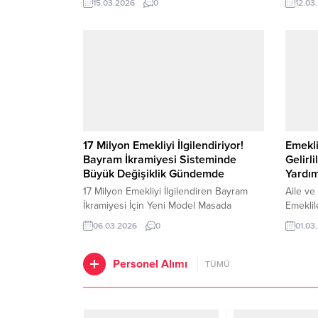
15.03.2026
0
12.03
vatandaşlara yönelik sosyal yardım
sosyal 
programlarında 2026 yılı itibarıyla bazı
Yapılan
güncellemeler yapıldı. Aile ve Sosyal
Öğün Ka
Hizmetler Bakanlığı tarafından yürütülen
İstanbu
destek programları kapsamında dar gelirli
öğrenci
hanelere toplamda 27 bin TL’ye kadar
desteği 
ulaşabilen sosyal yardım ödemeleri
yapılabiliyor....
17 Milyon Emekliyi İlgilendiriyor!
Emekli
Bayram İkramiyesi Sisteminde
Gelirl
Büyük Değişiklik Gündemde
Yardım
17 Milyon Emekliyi İlgilendiren Bayram
Aile ve
İkramiyesi İçin Yeni Model Masada
Emeklil
Türkiye’de milyonlarca emeklinin
4.040 T
06.03.2026
0
01.03
yakından takip ettiği bayram ikramiyesi
Yardım 
uygulamasında köklü bir değişiklik
ve Emekl
yapılması gündeme geldi. Uzun süredir
vatanda
Personel Alımı
TÜMÜ
tüm emeklilere eşit şekilde ödenen
devreye
bayram ikramiyelerinin yeni bir sistemle
emeklil
yeniden düzenlenmesi için ekonomi
Aile ve 