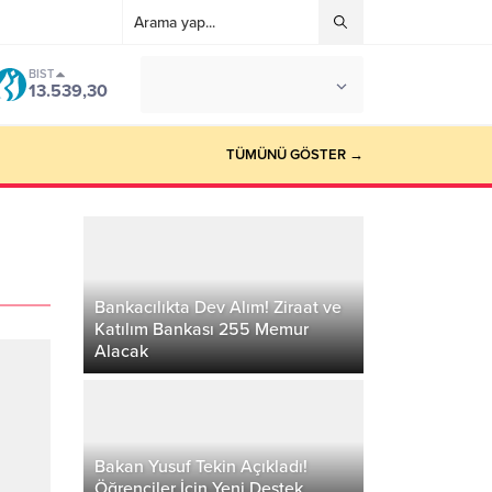
BIST
°C
İSTANBUL
13.539,30
AÇIK
TÜMÜNÜ GÖSTER →
Bankacılıkta Dev Alım! Ziraat ve
Katılım Bankası 255 Memur
Alacak
Bakan Yusuf Tekin Açıkladı!
Öğrenciler İçin Yeni Destek