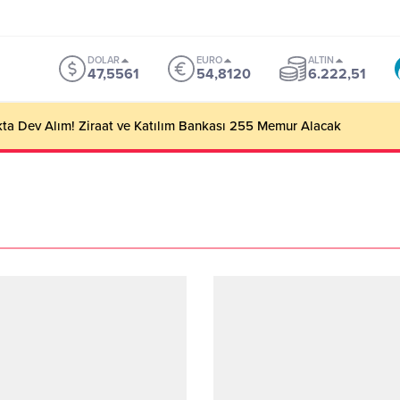
DOLAR
EURO
ALTIN
47,5561
54,8120
6.222,51
ta Dev Alım! Ziraat ve Katılım Bankası 255 Memur Alacak