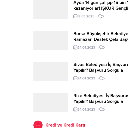
alımı yapacağını açıkladı. KPSS
işyerlerinde görevl
Ayda 14 gün çalışıp 15 bin
şartı olmadan yapılacak
üzere toplam 402 sü
kazanıyorlar! İŞKUR Gençl
alımlarda başvurular İŞKUR
istihdam edecek. Al
Programı Büyük İlgi Görüyo
18.03.2025
0
üzerinden alınmaya başladı.
büyük kısmı teknik
Öğrenciler Hem İş Öğreni
Süreç kısa olduğu için
kadrolarından oluşur
Para Kazanıyor
adayların dikkatli...
sayıda yardımcı...
Bursa Büyükşehir Belediye
Ramazan Destek Çeki Baş
Sorgulama
24.04.2023
0
Sivas Belediyesi İş Başvur
Yapılır? Başvuru Sorgula
24.04.2023
0
Rize Belediyesi İş Başvuru
Yapılır? Başvuru Sorgula
24.04.2023
0
Kredi ve Kredi Kartı