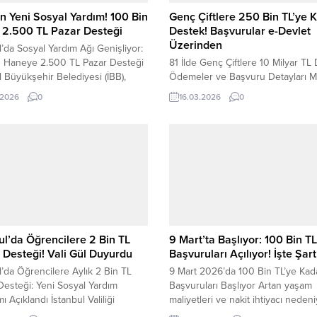
n Yeni Sosyal Yardım! 100 Bin
Genç Çiftlere 250 Bin TL’ye 
 2.500 TL Pazar Desteği
Destek! Başvurular e-Devlet
Üzerinden
l’da Sosyal Yardım Ağı Genişliyor:
n Haneye 2.500 TL Pazar Desteği
81 İlde Genç Çiftlere 10 Milyar TL
l Büyükşehir Belediyesi (İBB),
Ödemeler ve Başvuru Detayları M
k zorlukların arttığı bu dönemde
Özdemir Göktaş, aile kurumunu
.2026
0
16.03.2026
0
irli vatandaşlara yönelik yeni bir
güçlendirmek ve genç çiftlerin evli
programını devreye alıyor. “Asgari
süreçlerini desteklemek amacıyla
 Pazar Desteği” kapsamında,
Aile ve Gençlik Fonu kapsamında
ücretle geçinen 100 bin haneye
bugüne kadar toplam 10 milyar 73
L nakdi yardım yapılacak. İBB’den
TL destek sağlandığını açıkladı. B
Desteklerde...
Göktaş, fonun hem ekonomik hem
açıdan...
ul’da Öğrencilere 2 Bin TL
9 Mart’ta Başlıyor: 100 Bin T
 Desteği! Vali Gül Duyurdu
Başvuruları Açılıyor! İşte Şart
l’da Öğrencilere Aylık 2 Bin TL
9 Mart 2026’da 100 Bin TL’ye Kad
Desteği: Yeni Sosyal Yardım
Başvuruları Başlıyor Artan yaşam
ı Açıklandı İstanbul Valiliği
maliyetleri ve nakit ihtiyacı nedeni
dan öğrencilere yönelik yeni bir
bankaların sunduğu kredi kampany