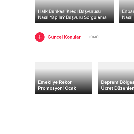
Halk Bankası Kredi Başvurusu
Enpar
Nasıl Yapılır? Başvuru Sorgulama
Nasıl
Güncel Konular
TÜMÜ
Emekliye Rekor
Deprem Bölges
Promosyon! Ocak
Ücret Düzenle
2026 Promosyon
Nedir? Deprem
Kampanyaları ve
Asgari Ücret 
Şartlar