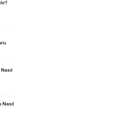
 işçisi
lır?
şağıda
şvuru
uru
 Nasıl
u Nasıl