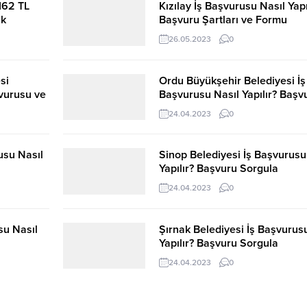
endirilmek
kapsamında istihdam edilmek
beden işçisi ve süpürge
 162 TL
Kızılay İş Başvurusu Nasıl Yapı
rekli işçi
üzere toplam 20 zabıta
kadrolarını kapsıyor. A
ik
Başvuru Şartları ve Formu
ımların
memuru alımı yapacağını
hem şartları hem de ba
r!
26.05.2023
0
er
açıkladı. İkamet şartı
sürecini adım adım ve...
yor Hem
ken, sınırlı
aranmadan gerçekleştirilecek
alımda...
si
Ordu Büyükşehir Belediyesi İş
vurusu ve
Başvurusu Nasıl Yapılır? Başv
Sorgula
24.04.2023
0
usu Nasıl
Sinop Belediyesi İş Başvurusu
Yapılır? Başvuru Sorgula
24.04.2023
0
su Nasıl
Şırnak Belediyesi İş Başvurus
Yapılır? Başvuru Sorgula
24.04.2023
0