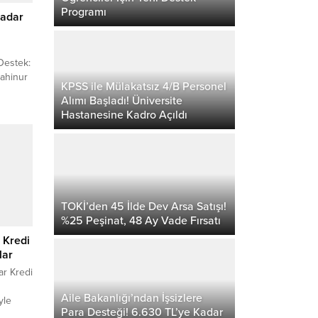
Programı
Kadar
 Destek:
ahinur
KPSS ile Mülakatsız 4/B Personel
Alımı Başladı! Üniversite
lik
Hastanesine Kadro Açıldı
 kurulan
 milyon
akan
 sosyal
TOKİ’den 45 İlde Dev Arsa Satışı!
%25 Peşinat, 48 Ay Vade Fırsatı
L Kredi
lar
ar Kredi
Aile Bakanlığı’ndan İşsizlere
yle
Para Desteği! 6.630 TL’ye Kadar
aları