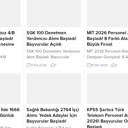
varan...
sız 4/B
SGK 100 Denetmen
MİT 2026 Personel 
aşladı!
Yardımcısı Alımı Başladı!
Başladı! 8 Farklı Al
anesine
Başvurular Açıldı
Büyük Fırsat
SGK 100 Denetmen Yardımcısı
MİT 2026 Personel Alı
 4/B
Alımı Başladı: Başvurular
Detayları Genişledi: 8 
S ile
Kariyer Kapısı Üzerinden
Başvuru Süreci ve Tüm 
17.04.2026
0
15.04.2026
0
rme
Alınıyor Sosyal Güvenlik
Milli İstihbarat Teşkilat
iversitesi
Kurumu (SGK), 2026 yılı
yılı personel alımı sürec
inde yer
personel alımı kapsamında 100
genişleterek farklı uzma
ma ve
Sosyal Güvenlik Denetmen
alanlarında yeni kadrolar
çin
Yardımcısı alımı için ilanını
ayrı meslek grubunda
rsonel alımı
yayımladı. Başvuru süreci 17
yapılacak alımlar için
SS puan
Nisan itibarıyla başlarken,
başvurular online olara
apılacak
adaylar başvurularını 3 Mayıs
alınırken, adaylardan 
 İlde 1666
Sağlık Bakanlığı 2764 İşçi
KPSS Şartsız Türk
 mülakat
2026 tarihine kadar Kariyer
genel hem de pozisyon
 Günlük
Alımı: Yedek Adaylar İçin
Telekom Personel Al
ilanın tüm
Kapısı sistemi üzerinden
kriterleri sağlamaları
Başvurular Başladı!
2026! Başvurular O
noktalar:
gerçekleştirebilecek. Kamu
bekleniyor. Alım...
Başladı