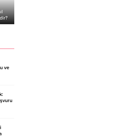
ıl
dir?
ru ve
k:
aşvuru
i
a