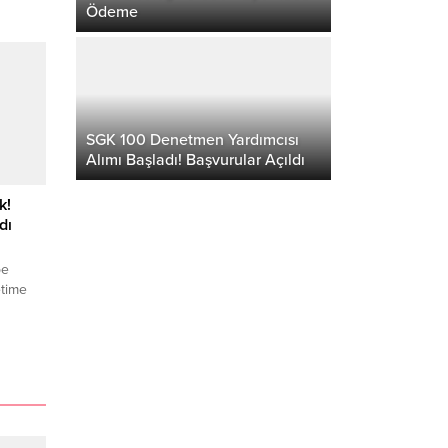
Ödeme
kip
rulan
a
rildi.
de
SGK 100 Denetmen Yardımcısı
Alımı Başladı! Başvurular Açıldı
k!
dı
be
etime
yeni bir
alışma
 yılı 2.
i
e
ak
liraya