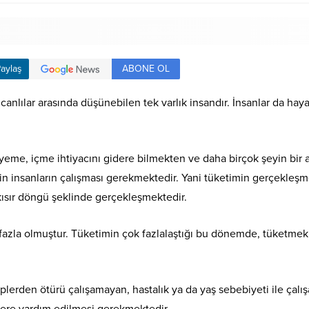
ABONE OL
aylaş
nlılar arasında düşünebilen tek varlık insandır. İnsanlar da hayatl
 yeme, içme ihtiyacını gidere bilmekten ve daha birçok şeyin bi
 insanların çalışması gerekmektedir. Yani tüketimin gerçekleşmesi
 kısır döngü şeklinde gerçekleşmektedir.
fazla olmuştur. Tüketimin çok fazlalaştığı bu dönemde, tüketmek
eplerden ötürü çalışamayan, hastalık ya da yaş sebebiyeti ile ça
lere yardım edilmesi gerekmektedir.