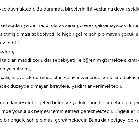
iyaç duymaktadır. Bu durumda, bireylerin ihtiyaçlarına dayalı şek
iziksel açıdan ya da maddi olarak zarar görerek çalışamayacak duru
etmiş olması sebebiyeti ile hiçbir gelire sahip olmayan çocuklu k
i gibi..),
eylere,
kta olan maddi zorluklar sebebiyeti ile öğrenim görmekte sıkıntı
rın yakınlarına,
 ile çalışamayacak durumda olan ve aynı zamanda kendisine bakaca
recek düzeyde olmayan bireylere, yardımlar verilmektedir.
larına dair resmi belgeleri belediye yetkililerine teslim etmeleri 
biçimde yoksulluk belgesi temin etmesi gerekmektedir. Engelliler 
e bir engele sahip olması gerekmektedir. Buna dair belgeyi de -