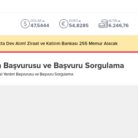
DOLAR
EURO
ALTIN
47,5444
54,8285
6.246,76
ta Dev Alım! Ziraat ve Katılım Bankası 255 Memur Alacak
ım Başvurusu ve Başvuru Sorgulama
esi Yardım Başvurusu ve Başvuru Sorgulama