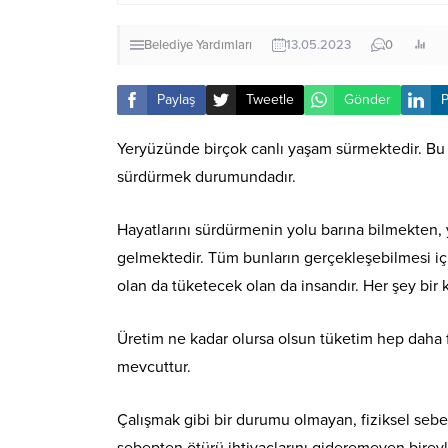
Belediye Yardımları
13.05.2023
0
Paylaş
Tweetle
Gönder
P
Yeryüzünde birçok canlı yaşam sürmektedir. Bu ca
sürdürmek durumundadır.
Hayatlarını sürdürmenin yolu barına bilmekten,
gelmektedir. Tüm bunların gerçekleşebilmesi için
olan da tüketecek olan da insandır. Her şey bir
Üretim ne kadar olursa olsun tüketim hep daha 
mevcuttur.
Çalışmak gibi bir durumu olmayan, fiziksel seb
sebepten ötürü ihtiyaçlarını gideremeyen birey