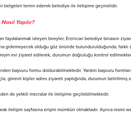
un belgeleri temin ederek belediye ile iletişime geçmelidir.
Nasıl Yapılır?
 faydalanmak isteyen bireyler, Erzincan belediye binasını ziyare
nasına gidemeyecek olduğu göz önünde bulundurulduğunda, farklı
reyin evi ziyaret edilerek, durumun doğruluğu kontrol edilmekted
nden başvuru formu doldurabilmektedir. Yardım başvuru formları d
ta, görevli kişiler adres ziyareti yaptığında, durumun belirtilmi
en de yetkili mecralar ile iletişime geçilebilmektedir.
ılarak iletişim sayfasına erişim mümkün olmaktadır. Ayrıca resmi we