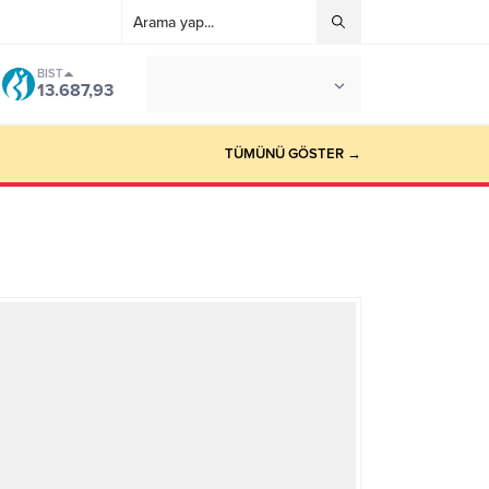
BIST
°C
İSTANBUL
13.687,93
AÇIK
TÜMÜNÜ GÖSTER →