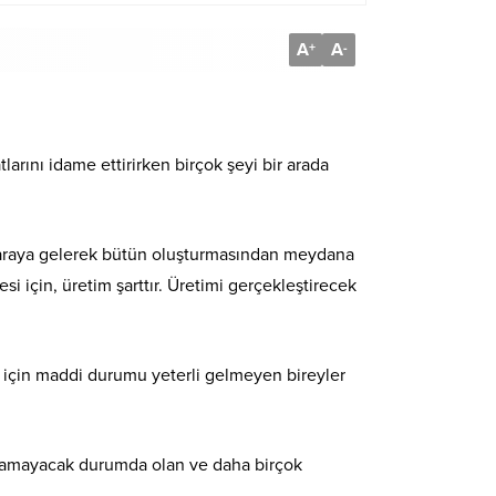
A
A
+
-
arını idame ettirirken birçok şeyi bir arada
r araya gelerek bütün oluşturmasından meydana
 için, üretim şarttır. Üretimi gerçekleştirecek
 için maddi durumu yeterli gelmeyen bireyler
lışamayacak durumda olan ve daha birçok