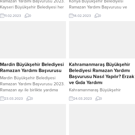
Ramazan Yardımı Başvurusu 2023.
Konya Büyükşehir Belediyesi
Kayseri Büyükşehir Belediyesi her
Ramazan Yardımı Başvurusu ve
sene olduğu gibi bu senede
Sorgulama 2023. Birçok il
11.02.2023
0
14.02.2023
0
Ramazan ayına özel olarak sosyal
belediyesi her yıl Ramazan ayının
yardımlar düzenlemeye devam
yaklaşması ile ihtiyaç sahibi
etmektedir. Kayseri il sınırları
vatandaşlar için sosyal destek
içerisinde yaşayan dar gelirli,
vermektedir. Konya Büyükşehir
muhtaç, engelli, kronik rahatsızlığı
Belediyesi de bu belediyelerden
olan ve yaşlı kimseler başvuru
biridir. Konya Büyükşehir
şartlarını karşılamaları halinde
Belediyesi Ramazan yardımı nasıl
Ramazan yardımından
alınır? Ramazan yardımına nasıl
Mardin Büyükşehir Belediyesi
Kahramanmaraş Büyükşehir
yararlanmaya hak kazanmaktadır.
başvuru yapılır? Gibi merak edilen
Ramazan Yardımı Başvurusu
Belediyesi Ramazan Yardımı
Kayseri...
başlıklar yazımızda yer...
Başvurusu Nasıl Yapılır? Erzak
Mardin Büyükşehir Belediyesi
ve Gıda Yardımı
Ramazan Yardımı Başvurusu 2023.
Ramazan ayı ile birlikte yardıma
Kahramanmaraş Büyükşehir
muhtaç kişilere, Mardin Büyükşehir
Belediyesi Ramazan Yardımı
23.03.2023
0
24.03.2023
0
Belediyesi gıda yardım kolisi
Başvurusu Nasıl Yapılır? Erzak ve
göndermektedir. Ramazan ayında
Gıda Yardımı 2023 Akdeniz
bir çok kişiye ulaşan gıda
bölgemizin en güzel
yardımlarından Mardin halkı
şehirlerimizden biri olan
oldukça memnundur. Bu
Kahramanmaraş’ta özellikle
yardımlardan yararlanmak isteyen
pandemi sürecinden dolayı birçok