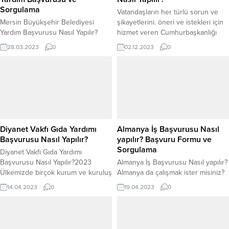
Sorgulama
Vatandaşların her türlü sorun ve
Mersin Büyükşehir Belediyesi
şikayetlerini. öneri ve istekleri için
Yardım Başvurusu Nasıl Yapılır?
hizmet veren Cumhurbaşkanlığı
Mersin Büyükşehir Belediyesi
İletişim Merkezi’ne CİMER denir.
28.03.2023
0
02.12.2023
0
Yardım Başvurusu Ülkemiz
Cumhurbaşkanlığının yapmış
genelinde yardıma muhtaç ve
olduğu bu bildirim sistemi halk
ihtiyaç sahibi olan vatandaşların
tarafından oldukça yararlı
sayıları oldukça çoktur. Günden
bulunmaktadır. CİMER Nedir?
güne de ekonomik şartlardan
Devlet ile halk arasındaki iletişimi
dolayı ihtiyaç sahibi aile sayısı
bir araya getirmek ve vatandaşların
artmaktadır. Büyükşehir
kurum ve kuruluşlardan daha iyi bir
Belediyeleri il çağlarında kendi
şekilde hizmet alabilmeleri
Diyanet Vakfı Gıda Yardımı
Almanya İş Başvurusu Nasıl
vatandaşlarına oldukça el uzatmaya
amacıyla...
Başvurusu Nasıl Yapılır?
yapılır? Başvuru Formu ve
çalışıyor. Mersin Büyükşehir
Sorgulama
Diyanet Vakfı Gıda Yardımı
Belediyesi de il...
Başvurusu Nasıl Yapılır?2023
Almanya İş Başvurusu Nasıl yapılır?
Ülkemizde birçok kurum ve kuruluş
Almanya da çalışmak ister misiniz?
ihtiyaç sahibi vatandaşlara yönelik
Eğer bu sorunun cevabına Evet
14.04.2023
0
19.04.2023
0
çeşitli sosyal yardımlar yapmaktadır.
diyorsanız doğru yerdesiniz. Çünkü
Vatandaşların temel ihtiyaçlarını
Almanya iş başvurusu ve personel
gidermek ve yaşam standartlarını
alımı hakkında bilmeniz gereken
yükseltmek amacıyla yapılan bu
herşeyi sizler için araştırdık.