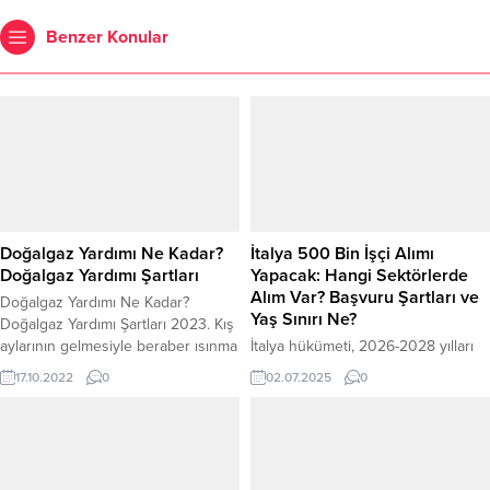
Benzer Konular
Doğalgaz Yardımı Ne Kadar?
İtalya 500 Bin İşçi Alımı
Doğalgaz Yardımı Şartları
Yapacak: Hangi Sektörlerde
Alım Var? Başvuru Şartları ve
Doğalgaz Yardımı Ne Kadar?
Yaş Sınırı Ne?
Doğalgaz Yardımı Şartları 2023. Kış
aylarının gelmesiyle beraber ısınma
İtalya hükümeti, 2026-2028 yılları
ihtiyaçlarını karşılamak için
arasında toplam 497.550 kişiye
17.10.2022
0
02.07.2025
0
doğalgaz kullanımı başladı.
çalışma vizesi vereceğini açıkladı.
Doğalgaza gelen zamların ardından
Ülkenin yaşlanan nüfusu ve iş
ısınma ihtiyaçlarını karşılamakta
gücü açığını kapatmak için hayata
zorlanan ihtiyaç sahibi vatandaşlara
geçirilen bu geniş çaplı program,
yönelik doğalgaz desteği
özellikle tarım, sağlık, turizm, inşaat