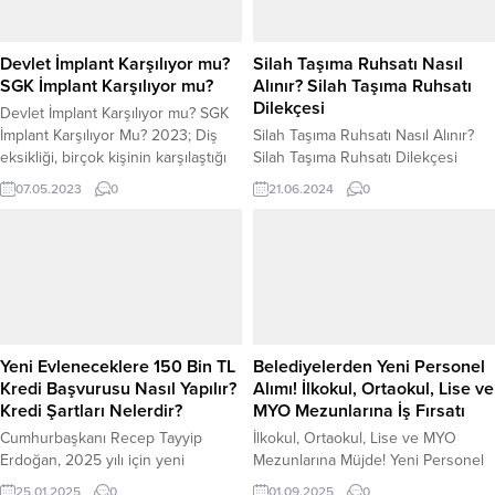
verilmektedir. İl belediyeleri ve
ve teknoloji gibi sektörlerde ciddi
Sosyal Yardımlaşma ve Dayanışma
fırsatlar sunuyor. Ayrıca İtalya, genç
Vakıfları tarafından “Doğalgaz
iş gücü eksikliğini dengelemek,
Devlet İmplant Karşılıyor mu?
Silah Taşıma Ruhsatı Nasıl
Yardımı” başlığı altında nakit destek,
istihdamı artırmak ve ülke...
SGK İmplant Karşılıyor mu?
Alınır? Silah Taşıma Ruhsatı
kömür...
Dilekçesi
Devlet İmplant Karşılıyor mu? SGK
İmplant Karşılıyor Mu? 2023; Diş
Silah Taşıma Ruhsatı Nasıl Alınır?
eksikliği, birçok kişinin karşılaştığı
Silah Taşıma Ruhsatı Dilekçesi
yaygın bir sorundur. Bu durum hem
2024; Silah, cephane ya da
07.05.2023
0
21.06.2024
0
estetik hem de fonksiyonel açıdan
patlayıcı madde bulundurmak
olumsuz etkilere neden olabilir. İyi
isteyenlerin öncelikle yerel kamu
bir diş yapısına sahip olmak, sağlıklı
güvenlik ofisi, polis merkezi ya da
bir yaşamın anahtarlarından biridir.
jandarma komutasına bildirmesi
Neyse ki, günümüzde implant
gerekir. Silah taşıma ruhsatı almak
tedavisi gibi yenilikçi çözümler
isteyen kişiler, silah taşıma ruhsatı
sayesinde, diş...
alma şartları nelerdir? Silah Taşıma
ruhsatı hangi meslekler alabilir?
Yeni Evleneceklere 150 Bin TL
Belediyelerden Yeni Personel
Gibi...
Kredi Başvurusu Nasıl Yapılır?
Alımı! İlkokul, Ortaokul, Lise ve
Kredi Şartları Nelerdir?
MYO Mezunlarına İş Fırsatı
Cumhurbaşkanı Recep Tayyip
İlkokul, Ortaokul, Lise ve MYO
Erdoğan, 2025 yılı için yeni
Mezunlarına Müjde! Yeni Personel
evlenecek çiftlere yönelik büyük
Alımı İlanları Yayımlandı Kamu
25.01.2025
0
01.09.2025
0