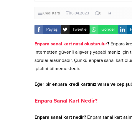
Kredi Kartı
16.04.2023
0
Paylaş
Tweetle
Gönder
P
Enpara sanal kart nasıl oluşturulur
?
Enpara kred
internetten güvenli alışveriş yapabilmeniz için t
sorular arasındadır. Çünkü enpara sanal kart olu
iptalini bilmemektedir.
Eğer bir enpara kredi kartınız varsa ve cep şube
Enpara Sanal Kart Nedir?
Enpara sanal kart nedir?
Enpara sanal kart aslı