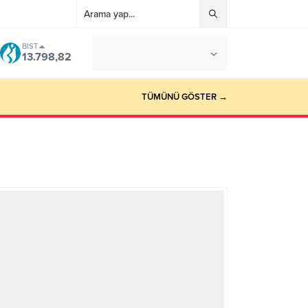
BIST
°C
İSTANBUL
13.798,82
AÇIK
TÜMÜNÜ GÖSTER →