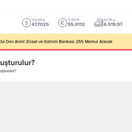
DOLAR
EURO
ALTIN
47,7025
55,0112
6.519,97
ta Dev Alım! Ziraat ve Katılım Bankası 255 Memur Alacak
uşturulur?
uşturulur?