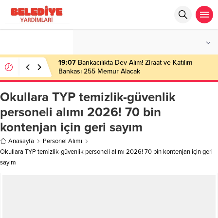
°C
İSTANBUL
PARÇALI BULUTLU
19:07
Bankacılıkta Dev Alım! Ziraat ve Katılım
Bankası 255 Memur Alacak
Okullara TYP temizlik-güvenlik
personeli alımı 2026! 70 bin
kontenjan için geri sayım
Anasayfa
Personel Alımı
Okullara TYP temizlik-güvenlik personeli alımı 2026! 70 bin kontenjan için geri
sayım