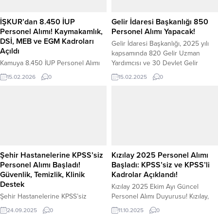
İŞKUR’dan 8.450 İUP
Gelir İdaresi Başkanlığı 850
Personel Alımı! Kaymakamlık,
Personel Alımı Yapacak!
DSİ, MEB ve EGM Kadroları
Gelir İdaresi Başkanlığı, 2025 yılı
Açıldı
kapsamında 820 Gelir Uzman
Kamuya 8.450 İUP Personel Alımı
Yardımcısı ve 30 Devlet Gelir
Başladı! Kaymakamlık, Müftülük, DSİ
Uzman Yardımcısı olmak üzere
15.02.2026
0
15.02.2025
0
ve Bakanlıklara Başvuru Süreci
toplam 850 personel alımı
Türkiye İş Kurumu (İŞKUR)
gerçekleştirecek. Başvuru süreci,
tarafından yürütülen İşgücü Uyum
kadro dağılımı ve sınav detayları
Programı (İUP) kapsamında kamu
aşağıda yer almaktadır. Kadrolar ve
kurumlarına yönelik yeni personel
Alım Sayıları Gelir İdaresi Başkanlığı
alım ilanları yayımlandı. Şubat 2026
tarafından yapılan açıklamaya göre
itibarıyla farklı şehirlerde
alımlar aşağıdaki kadrolarda
görevlendirilmek üzere toplam
gerçekleştirilecektir: 820 Gelir...
Şehir Hastanelerine KPSS’siz
Kızılay 2025 Personel Alımı
8.450 geçici personel alınacak.
Personel Alımı Başladı!
Başladı: KPSS’siz ve KPSS’li
Alımlar; kaymakamlıklar, valilikler,
Güvenlik, Temizlik, Klinik
Kadrolar Açıklandı!
müftülükler, il özel...
Destek
Kızılay 2025 Ekim Ayı Güncel
Şehir Hastanelerine KPSS’siz
Personel Alımı Duyurusu! Kızılay,
Personel Alımı Başladı! Temizlik,
2025 yılı personel alımı
24.09.2025
0
11.10.2025
0
Güvenlik, Klinik Destek ve
kapsamında Ekim ayında yeni