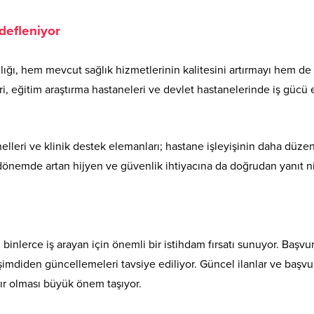
defleniyor
anlığı, hem mevcut sağlık hizmetlerinin kalitesini artırmayı hem de
eri, eğitim araştırma hastaneleri ve devlet hastanelerinde iş gücü 
onelleri ve klinik destek elemanları; hastane işleyişinin daha düze
dönemde artan hijyen ve güvenlik ihtiyacına da doğrudan yanıt ni
 binlerce iş arayan için önemli bir istihdam fırsatı sunuyor. Başv
 şimdiden güncellemeleri tavsiye ediliyor. Güncel ilanlar ve başvur
zır olması büyük önem taşıyor.