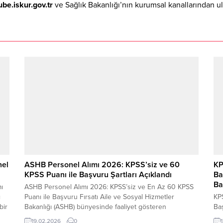
ube.iskur.gov.tr
ve Sağlık Bakanlığı’nın kurumsal kanallarından ula
nel
ASHB Personel Alımı 2026: KPSS’siz ve 60
KP
KPSS Puanı ile Başvuru Şartları Açıklandı
Ba
Ba
ı
ASHB Personel Alımı 2026: KPSS’siz ve En Az 60 KPSS
ı
Puanı ile Başvuru Fırsatı Aile ve Sosyal Hizmetler
KP
bir
Bakanlığı (ASHB) bünyesinde faaliyet gösteren
Baş
mu
huzurevleri ile Sosyal Yardımlaşma ve Dayanışma
kur
19.02.2026
0