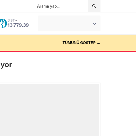
BIST
°C
İSTANBUL
13.779,39
AZ BULUTLU
TÜMÜNÜ GÖSTER →
ıyor