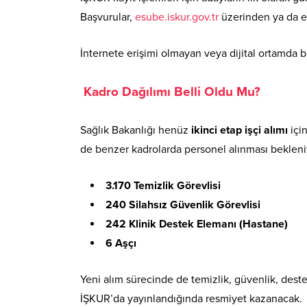
Başvurular,
esube.iskur.gov.tr
üzerinden ya da e-
İnternete erişimi olmayan veya dijital ortamda
Kadro Dağılımı Belli Oldu Mu?
Sağlık Bakanlığı henüz
ikinci etap işçi alımı
için
de benzer kadrolarda personel alınması bekleniy
3.170 Temizlik Görevlisi
240 Silahsız Güvenlik Görevlisi
242 Klinik Destek Elemanı (Hastane)
6 Aşçı
Yeni alım sürecinde de temizlik, güvenlik, destek
İŞKUR’da yayınlandığında resmiyet kazanacak.