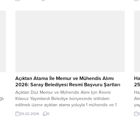
lar
Vakıfları (SYDV), farklı illerde görevlendirilmek üzere yeni
fır
personel alımı sürecini başlattı. Yayımlanan ilanlara göre
yön
bazı kadrolar için KPSS şartı aranmazken, bazı...
Bel
zab
Açıktan Atama İle Memur ve Mühendis Alımı
Ha
2026: Saray Belediyesi Resmi Başvuru Şartları
25
Açıktan Düz Memur ve Mühendis Alımı İçin Resmi
Haz
lı
Kılavuz Yayımlandı Belediye bünyesinde istihdam
Alı
edilmek üzere açıktan atama yoluyla 1 mühendis ve 1
ya
düz memur alımı yapılacağı duyuruldu. Resmi başvuru
yap
25.02.2026
0
kılavuzunda; kadro bilgileri, KPSS şartı, başvuru yöntemi
bü
ve sınav sürecine ilişkin tüm ayrıntılar açıklandı. İşte
alı
ilanla ilgili merak edilen tüm detaylar…...
gör
baş