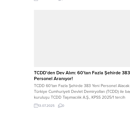
(İŞKUR) tarafından yürütülen Toplum Yararına Program
(TYP) kapsamında gerçekleştirilecek. Yayımlanan ilana
göre Osmaniye’de toplam 150 kişi geçici süreli olarak
istihdam...
TCDD’den Dev Alım: 60’tan Fazla Şehirde 383
Personel Aranıyor!
TCDD 60’tan Fazla Şehirde 383 Yeni Personel Alacak
Türkiye Cumhuriyeti Devlet Demiryolları (TCDD) ile bağ
kuruluşu TCDD Taşımacılık A.Ş., KPSS 2025/1 tercih
kılavuzu kapsamında toplam 383 kişilik personel alımı
13.07.2025
0
gerçekleştirecek. Alımlar, ülke genelinde 60’tan fazla
şehirde farklı unvan ve branşlarda yapılacak. Bu alım,
hem teknik hem de idari kadroları kapsayan...