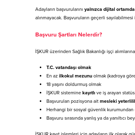
Adayların başvurularını
yalnızca dijital ortamda
alınmayacak. Başvuruların geçerli sayılabilmesi 
Başvuru Şartları Nelerdir?
İŞKUR üzerinden Sağlık Bakanlığı işçi alımlarına
T.C. vatandaşı olmak
En az
ilkokul mezunu
olmak (kadroya göre 
18 yaşını doldurmuş olmak
İŞKUR sistemine
kayıtlı
ve iş arayan stat
Başvurulan pozisyona ait
mesleki yeterlil
Herhangi bir sosyal güvenlik kurumundan
Başvuru sırasında yanlış ya da yanıltıcı 
İŞKUR kayıt işlemleri için adayların ilk olarak g