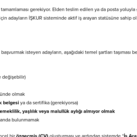
tamamlaması gerekiyor. Elden teslim edilen ya da posta yoluyla
için adayların İŞKUR sisteminde aktif iş arayan statüsüne sahip olm
 başvurmak isteyen adayların, aşağıdaki temel şartları taşıması b
değişebilir)
üsünde olmak
ik belgesi
ya da sertifika (gerekiyorsa)
emeklilik, yaşlılık veya malullük aylığı almıyor olmak
beyanda bulunmamak
üncel bir
özgeçmiş (CV)
oluşturması ve ardından sistemde “
İş Ar