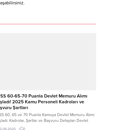
şabilirsiniz.
SS 60-65-70 Puanla Devlet Memuru Alımı
şladı! 2025 Kamu Personeli Kadroları ve
şvuru Şartları
SS 60, 65 ve 70 Puanla Kamuya Devlet Memuru Alımı
ladı: Kadrolar, Şartlar ve Başvuru Detayları Devlet
umlarında memur olma hayali kuran adaylar için yeni
12.09.2025
0