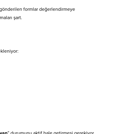
 gönderilen formlar değerlendirmeye
aları şart.
ekleniyor:
ayan
” durumunu aktif hale getirmesi gerekiyor.