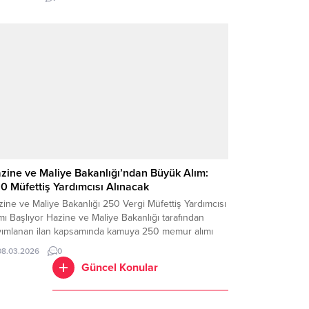
satlar doğdu. KPSS puanı 60, 65 ve 70 olan adaylara
elik kamu personeli alım ilanları yayımlandı. Sinop
ediyesi tarafından ilan edilen personel alımında;
ıta memuru,...
zine ve Maliye Bakanlığı’ndan Büyük Alım:
0 Müfettiş Yardımcısı Alınacak
ine ve Maliye Bakanlığı 250 Vergi Müfettiş Yardımcısı
mı Başlıyor Hazine ve Maliye Bakanlığı tarafından
yımlanan ilan kapsamında kamuya 250 memur alımı
ılacağı açıklandı. Vergi Denetim Kurulu Başkanlığı
08.03.2026
0
nyesinde istihdam edilmek üzere gerçekleştirilecek
Güncel Konular
mda adaylar Vergi Müfettiş Yardımcısı kadrosunda
evlendirilecek. Başvuru süreci Mart ayında
layacak olup adaylar başvurularını elektronik