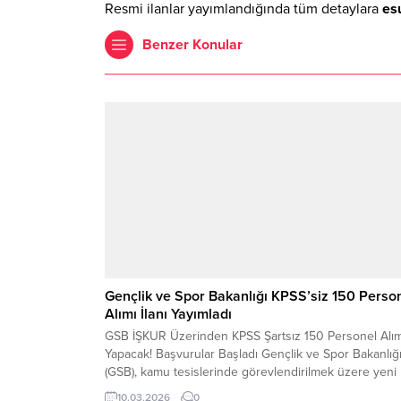
Resmi ilanlar yayımlandığında tüm detaylara
es
Benzer Konular
Gençlik ve Spor Bakanlığı KPSS’siz 150 Perso
Alımı İlanı Yayımladı
GSB İŞKUR Üzerinden KPSS Şartsız 150 Personel Alım
Yapacak! Başvurular Başladı Gençlik ve Spor Bakanlığ
(GSB), kamu tesislerinde görevlendirilmek üzere yeni 
personel alımı ilanı yayımladı. Alımlar, Türkiye İş Kuru
10.03.2026
0