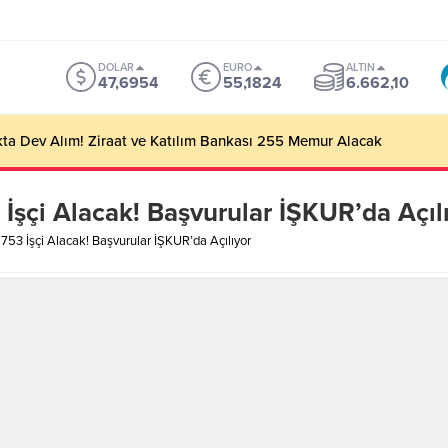
DOLAR
EURO
ALTIN
47,6954
55,1824
6.662,10
ta Dev Alım! Ziraat ve Katılım Bankası 255 Memur Alacak
 İşçi Alacak! Başvurular İŞKUR’da Açıl
 753 İşçi Alacak! Başvurular İŞKUR’da Açılıyor