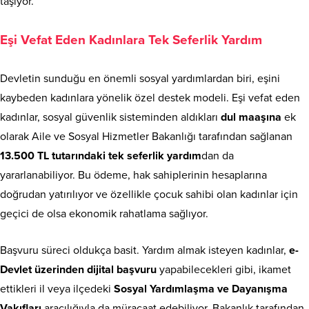
taşıyor.
Eşi Vefat Eden Kadınlara Tek Seferlik Yardım
Devletin sunduğu en önemli sosyal yardımlardan biri, eşini
kaybeden kadınlara yönelik özel destek modeli. Eşi vefat eden
kadınlar, sosyal güvenlik sisteminden aldıkları
dul maaşına
ek
olarak Aile ve Sosyal Hizmetler Bakanlığı tarafından sağlanan
13.500 TL tutarındaki tek seferlik yardım
dan da
yararlanabiliyor. Bu ödeme, hak sahiplerinin hesaplarına
doğrudan yatırılıyor ve özellikle çocuk sahibi olan kadınlar için
geçici de olsa ekonomik rahatlama sağlıyor.
Başvuru süreci oldukça basit. Yardım almak isteyen kadınlar,
e-
Devlet üzerinden dijital başvuru
yapabilecekleri gibi, ikamet
ettikleri il veya ilçedeki
Sosyal Yardımlaşma ve Dayanışma
Vakıfları
aracılığıyla da müracaat edebiliyor. Bakanlık tarafından