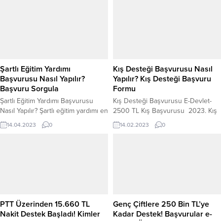
genelinde 81 ilde devam eden bu
vatandaşın ihtiyacını karşılıyor.
sosyal destek programı
Özellikle bakıma muhtaç, engelli ya
kapsamında, uygun şartları taşıyan
da yaşlı kişilere bakan kişilere
bireyler yardımlardan
yönelik olarak yapılan ödemeler,
faydalanabilecek. Peki, sosyal
mart ayı itibarıyla beklenmeye
destek başvurusu nasıl yapılır?
başladı. Bu ödemeler, Aile,
Erzak kolisi, market kartı ve nakit
Çalışma...
Şartlı Eğitim Yardımı
Kış Desteği Başvurusu Nasıl
yardım detayları neler? Gıda
Başvurusu Nasıl Yapılır?
Yapılır? Kış Desteği Başvuru
Yardımı...
Başvuru Sorgula
Formu
Şartlı Eğitim Yardımı Başvurusu
Kış Desteği Başvurusu E-Devlet-
Nasıl Yapılır? Şartlı eğitim yardımı en
2500 TL Kış Başvurusu 2023. Kış
çok merak edilen konulardan
aylarının gelmesi ile evlerde ısınma
14.04.2023
0
14.02.2023
0
biridir. Hiçbir Sosyal güvencesi
araçları kullanılmaya başlandı.
olana hanelere muhtarlığın
Doğalgaz ile ısınanlar kombilerini
belirlediği muhtaç ailelere 3294
açarken kömür ve odun ile
sayılı kanun kapsamında sosyal
ısınanlar da yakacaklarını
yardım desteği olarak şartlı eğitim
kullanmaya başladı. Isınma
yardımıdır. Şartlı eğitim yardımı
ihtiyaçlarını gidermek isteyen
nedir? Diyerek edenlere şu şekilde
ihtiyaç sahibi vatandaşların,
açıklayabiliriz. Muhtarlığın
yakacak ihtiyaçlarına destek olmak
PTT Üzerinden 15.660 TL
Genç Çiftlere 250 Bin TL’ye
onayladığı ekonomik sıkıntı çeken
amacıyla devlet tarafından kış
Nakit Destek Başladı! Kimler
Kadar Destek! Başvurular e-
ailelere...
desteği yardımı yapılmaya