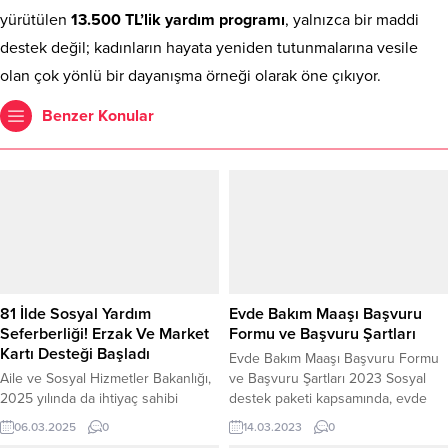
yürütülen
13.500 TL’lik yardım programı
, yalnızca bir maddi
destek değil; kadınların hayata yeniden tutunmalarına vesile
olan çok yönlü bir dayanışma örneği olarak öne çıkıyor.
Benzer Konular
81 İlde Sosyal Yardım
Evde Bakım Maaşı Başvuru
Seferberliği! Erzak Ve Market
Formu ve Başvuru Şartları
Kartı Desteği Başladı
Evde Bakım Maaşı Başvuru Formu
Aile ve Sosyal Hizmetler Bakanlığı,
ve Başvuru Şartları 2023 Sosyal
2025 yılında da ihtiyaç sahibi
destek paketi kapsamında, evde
vatandaşlara yönelik gıda yardımı
bakım maaşı ödemeleri düzenli
06.03.2025
0
14.03.2023
0
desteğini sürdürecek. Türkiye
olarak her ay yapılıyor ve birçok