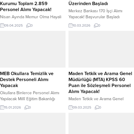
Kurumu Toplam 2.859
Üzerinden Başladı
Personel Alımı Yapacak!
Merkez Bankası 170 İşçi Alımı
Nisan Ayında Memur Olma Hayali
Yapacak! Başvurular Başladı
Gerçek Olabilir: 55 Kamu Kurumu
Türkiye Cumhuriyet Merkez
09.04.2025
0
10.03.2026
0
Toplam 2.859 Personel Alımı
Bankası (TCMB), farklı hizmet
Yapacak! Kamu sektöründe kariyer
alanlarında görevlendirilmek üzere
yapmak isteyen yüzlerce vatandaş
170 işçi alımı gerçekleştireceğini
için Nisan ayı büyük bir fırsat
duyurdu. İlan, kurum dışı kamu işçi
sunuyor. Resmî Gazete’de
alımı kapsamında yayımlanırken
yayımlanan ve detaylı koşulların
başvurular İŞKUR üzerinden
açıklandığı yeni ilanlara göre,
alınmaya başladı. Adaylar
Türkiye genelindeki 55 kamu
başvurularını 26 Mart 2026 tarihine
MEB Okullara Temizlik ve
Maden Tetkik ve Arama Genel
kurumu toplam 2.859 yeni
kadar tamamlayabilecek. TCMB
Destek Personeli Alımı
Müdürlüğü (MTA) KPSS 60
personel alımına gidiyor....
tarafından yapılacak personel
Yapacak
Puan ile Sözleşmeli Personel
alımları, kurumun...
Alımı Yapacak!
Okullara Binlerce Personel Alımı
Yapılacak Millî Eğitim Bakanlığı
Maden Tetkik ve Arama Genel
(MEB), okullarda uzun süredir
Müdürlüğü (MTA), KPSS 60 puan
15.01.2026
0
09.03.2025
0
yaşanan temizlik ve yardımcı
şartıyla sözleşmeli devlet personeli
personel eksikliğine yönelik yeni
alımı gerçekleştiriyor. Mülakat
bir istihdam modelini hayata
olmadan, yalnızca KPSS puan
geçirmeye hazırlanıyor. Bakanlığın
sıralaması esas alınarak atamalar